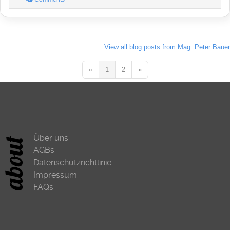
View all blog posts from Mag. Peter Bauer
«
1
2
»
Über uns
AGBs
Datenschutzrichtlinie
Impressum
FAQs