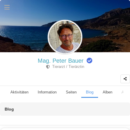
Mag. Peter Bauer
Tierarzt / Tierärztin
Aktivitäten
Information
Seiten
Blog
Alben
Anhä
Blog