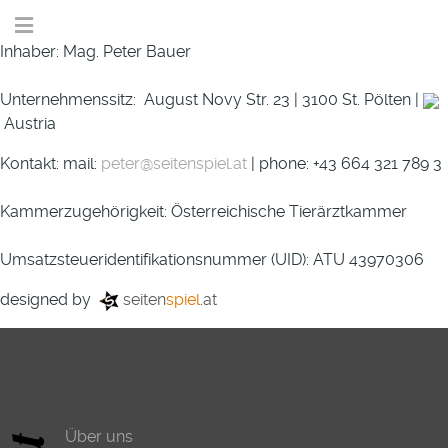
Inhaber: Mag. Peter Bauer
Unternehmenssitz: August Novy Str. 23 | 3100 St. Pölten |
Austria
Kontakt: mail:
peter@seitenspiel.at
| phone: +43 664 321 789 3
Kammerzugehörigkeit: Österreichische Tierärztkammer
Umsatzsteueridentifikationsnummer (UID): ATU 43970306
designed by
seiten
spiel
.at
Über uns