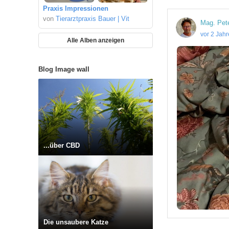
Praxis Impressionen
von
Tierarztpraxis Bauer | Vit
Mag. Pet
vor 2 Jah
Alle Alben anzeigen
Blog Image wall
...über CBD
Die unsaubere Katze