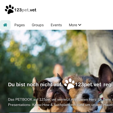
Pages
Groups
Events
More
Home
Du bist noch nicht auf
regi
Das PETBOOK auf 123pet.vet vernetzt Alle, deren Herz für Tiere sc
Presentations- Know-How & Suchplattform rund um unsere Hausti