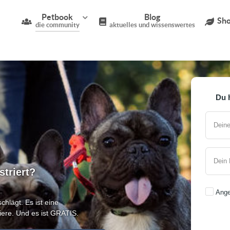
Petbook
Blog
Sho
die community
aktuelles und wissenswertes
Du 
Deine
Dein
striert?
Ange
hlägt. Es ist eine
ere. Und es ist GRATIS.