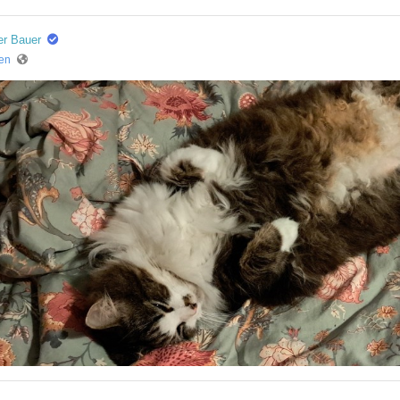
er Bauer
ren