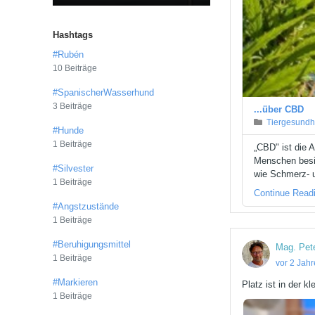
Hashtags
#Rubén
10 Beiträge
#SpanischerWasserhund
3 Beiträge
...über CBD
Tiergesundh
#Hunde
1 Beiträge
„CBD" ist die 
Menschen besit
#Silvester
wie Schmerz- 
1 Beiträge
Continue Read
#Angstzustände
1 Beiträge
#Beruhigungsmittel
Mag. Pet
1 Beiträge
vor 2 Jah
#Markieren
Platz ist in der k
1 Beiträge