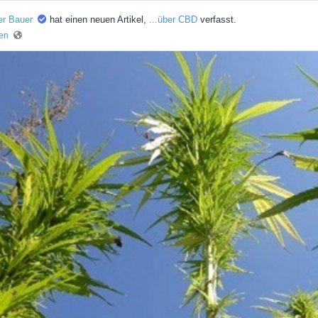
er Bauer
hat einen neuen Artikel,
...über CBD
verfasst.
ren