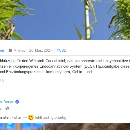
eit
Mittwoch, 20. März 2024
#CBD
Abkürzung für den Wirkstoff Cannabidiol, das bekannteste nicht-psychoaktive C
zen ein körpereigenes Endocannabinoid-System (ECS). Hauptaufgabe dieses 
und Entzündungsprozesse, Immunsystem, Gehirn- und...
ing
er Bauer
ren
leinsten Hütte
‏ —
fühlt sich großartig