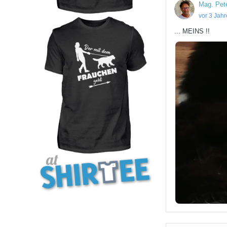
Mag. Pet
vor 3 Jah
... MEINS !!