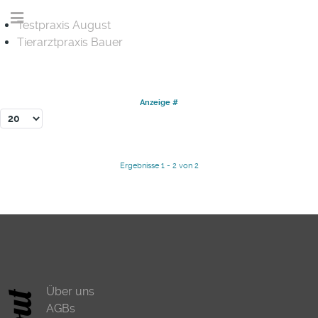
Testpraxis August
Tierarztpraxis Bauer
Anzeige #
Ergebnisse 1 - 2 von 2
Über uns
AGBs