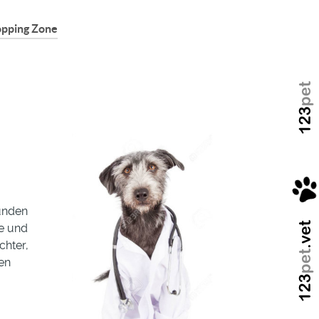
pping Zone
Kunden
te und
chter,
ten