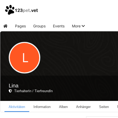
Pages
Groups
Events
More
Home
Lina
TierhalterIn / TierfreundIn
Aktivitäten
Information
Alben
Anhänger
Seiten