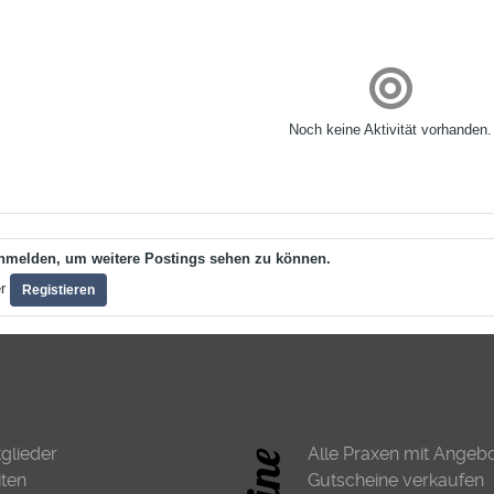
Noch keine Aktivität vorhanden.
nmelden, um weitere Postings sehen zu können.
er
Registieren
tglieder
Alle Praxen mit Angeb
iten
Gutscheine verkaufen