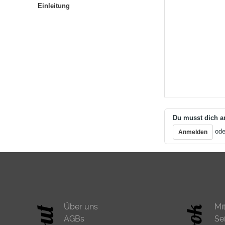
Einleitung
Du musst dich a
od
Anmelden
Über uns
Mi
AGBs
Se