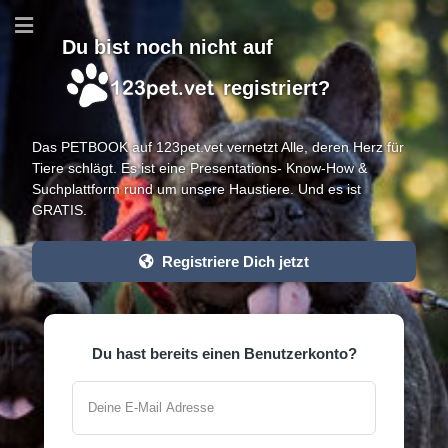
Du bist noch nicht auf
registriert?
Das PETBOOK auf 123pet.vet vernetzt Alle, deren Herz für
Tiere schlägt. Es ist eine Presentations- Know-How &
Suchplattform rund um unsere Haustiere. Und es ist
GRATIS.
Registriere Dich jetzt
Du hast bereits einen Benutzerkonto?
Deine E-Mail Adresse