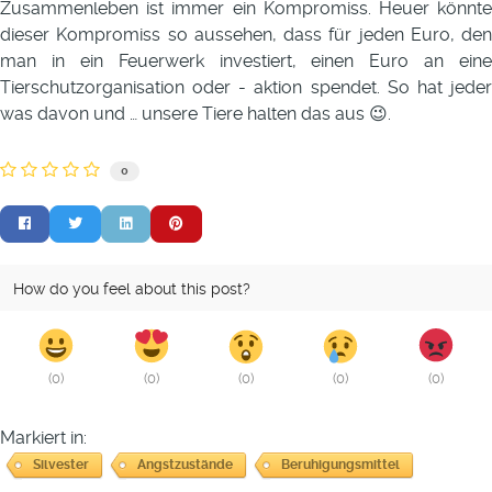
Zusammenleben ist immer ein Kompromiss. Heuer könnte
dieser Kompromiss so aussehen, dass für jeden Euro, den
man in ein Feuerwerk investiert, einen Euro an eine
Tierschutzorganisation oder - aktion spendet. So hat jeder
was davon und … unsere Tiere halten das aus
😉.
0
How do you feel about this post?
(
0
)
(
0
)
(
0
)
(
0
)
(
0
)
Markiert in:
Silvester
Angstzustände
Beruhigungsmittel