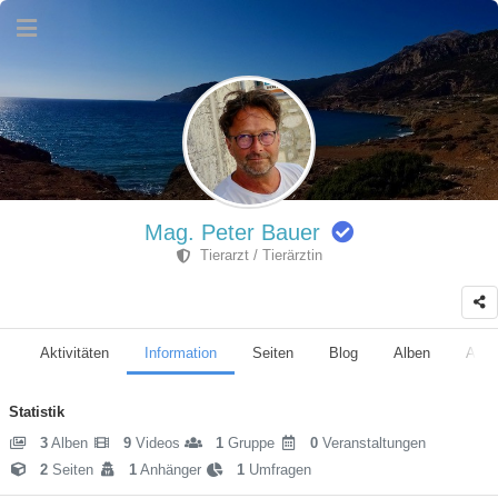
Mag. Peter Bauer
Tierarzt / Tierärztin
Aktivitäten
Information
Seiten
Blog
Alben
Anhä
Statistik
3
Alben
9
Videos
1
Gruppe
0
Veranstaltungen
2
Seiten
1
Anhänger
1
Umfragen