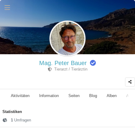
Mag. Peter Bauer
Tierarzt / Tierärztin
Aktivitäten
Information
Seiten
Blog
Alben
Anhä
Statistiken
1
Umfragen