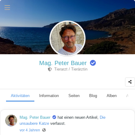
Mag. Peter Bauer
Tierarzt / Tierärztin
Aktivitäten
Information
Seiten
Blog
Alben
Anhä
Mag. Peter Bauer
hat einen neuen Artikel,
Die
unsaubere Katze
verfasst.
vor 4 Jahren