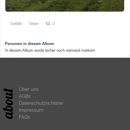
0
0
0
Gefällt
Teilen
0
Personen in diesem Album
In diesem Album wurde bisher noch niemand markiert.
Über uns
AGBs
Datenschutzrichtlinie
Impressum
FAQs