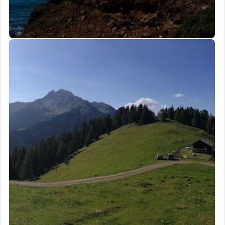
0
0
0