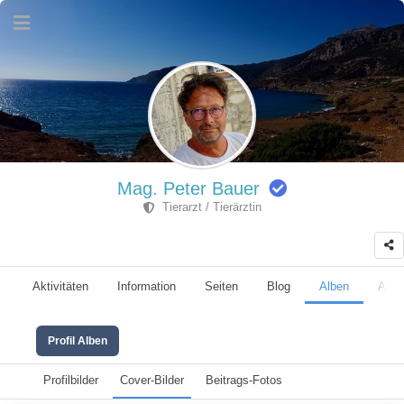
Mag. Peter Bauer
Tierarzt / Tierärztin
Aktivitäten
Information
Seiten
Blog
Alben
Anhä
Profil Alben
Profilbilder
Cover-Bilder
Beitrags-Fotos