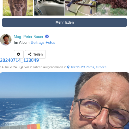
Mehr laden
Mag. Peter Bauer
Im Album
Beitrags-Fotos
Teilen
20240714_133049
14 Juli 2024
·
vor 2 Jahren
aufgenommen in
68CP+M3 Paros, Greece