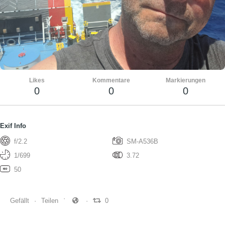
Likes
Kommentare
Markierungen
0
0
0
Exif Info
f/2.2
SM-A536B
1/699
3.72
50
Gefällt
Teilen
0