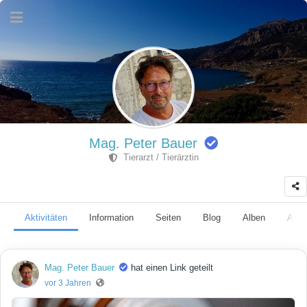
Mag. Peter Bauer
Tierarzt / Tierärztin
Aktivitäten
Information
Seiten
Blog
Alben
Anhä
Mag. Peter Bauer
hat einen Link geteilt
vor 3 Jahren