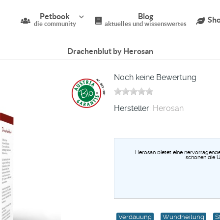
Petbook
Blog
Sho
die community
aktuelles und wissenswertes
Drachenblut by Herosan
Noch keine Bewertung
Hersteller:
Herosan
Herosan bietet eine hervorragende 
schonen die U
Verdauung
Wundheilung
S