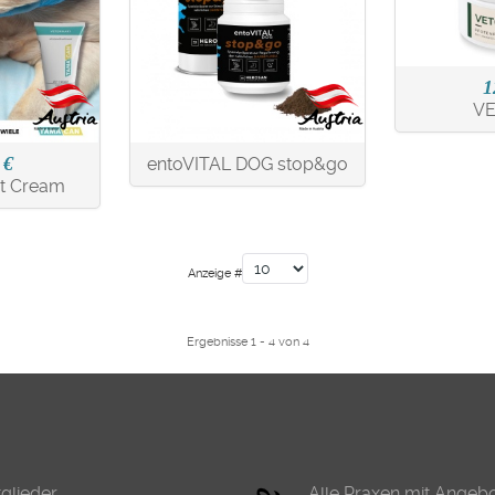
1
V
 €
entoVITAL DOG stop&go
t Cream
Anzeige #
Ergebnisse 1 - 4 von 4
tglieder
Alle Praxen mit Angeb