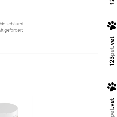
chig schäumt.
t gefördert.