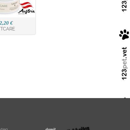
2,20 €
ETCARE
oten