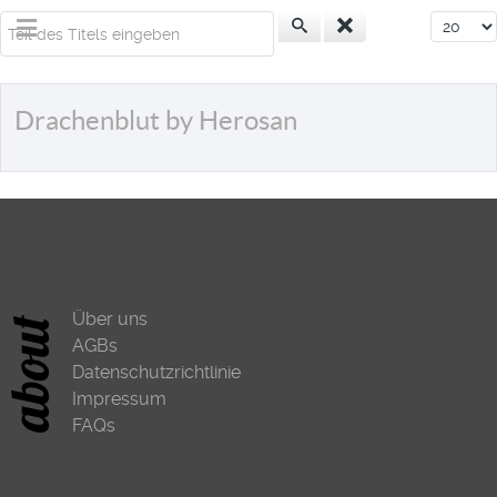
Teil des Titels eingeben
Anzeige
Drachenblut by Herosan
Über uns
AGBs
Datenschutzrichtlinie
Impressum
FAQs