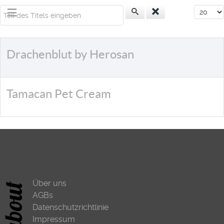
Teil des Titels eingeben
Anzeige
Drachenblut by Herosan
Tamacan Pet Cream
Über uns
AGBs
Datenschutzrichtlinie
Impressum