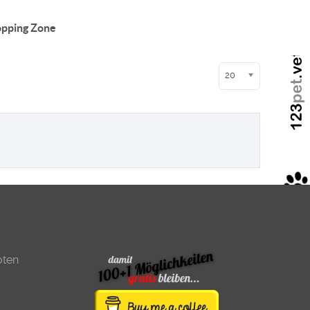
pping Zone
Anzeige #
20
oten