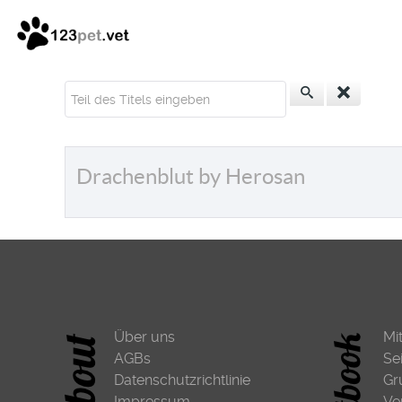
Teil des Titels eingeben
Drachenblut by Herosan
Über uns
Mi
AGBs
Se
Datenschutzrichtlinie
Gr
Impressum
Ve