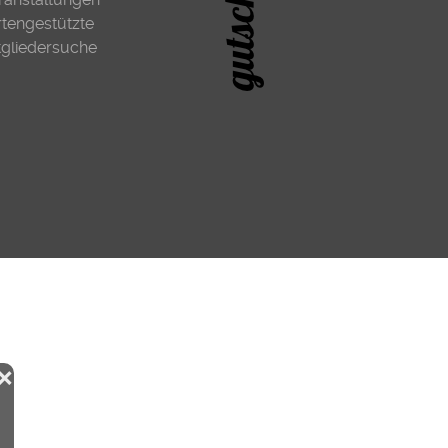
rtengestützte
tgliedersuche
❌