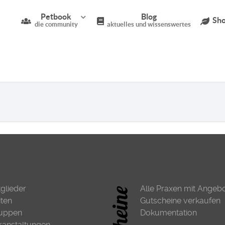
Petbook
Blog
Sho
die community
aktuelles und wissenswertes
tglieder
Alle Praxen mit Angeb
iten
Gutscheine verkaufen
uppen
Dokumentation
ranstaltungen