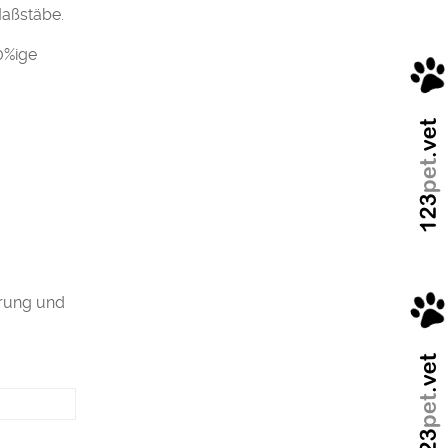
Maßstäbe.
0%ige
erung und