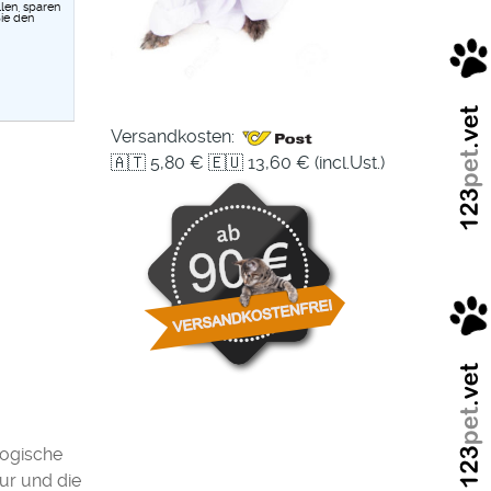
len, sparen
ie den
Versandkosten:
🇦🇹 5,80 € 🇪🇺 13,60 € (incl.Ust.)
logische
ur und die