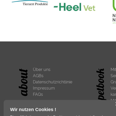
Über uns
Mi
AGBs
Se
Datenschutzrichtlinie
Gr
Impressum
Ve
FAQs
ka
Mi
Wir nutzen Cookies !