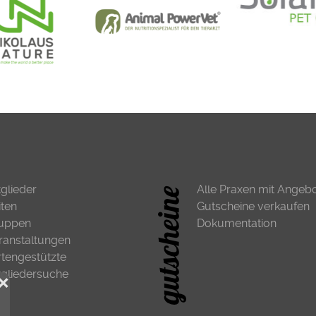
tglieder
Alle Praxen mit Angeb
iten
Gutscheine verkaufen
uppen
Dokumentation
ranstaltungen
rtengestützte
tgliedersuche
❌