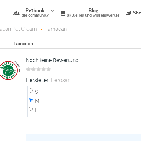
Petbook
Blog
Sho
die community
aktuelles und wissenswertes
acan Pet Cream
Tamacan
Tamacan
Noch keine Bewertung
Hersteller:
Herosan
S
M
L