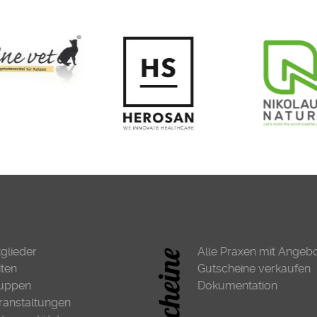
tglieder
Alle Praxen mit Angeb
iten
Gutscheine verkaufen
uppen
Dokumentation
ranstaltungen