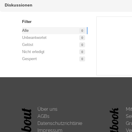
Diskussionen
Filter
Alle
0
Unbeantwortet
0
Gelöst
0
Nicht erledigt
0
Gesperrt
0
Über uns
Mi
AGBs
Se
Datenschutzrichtlinie
Gr
Impressum
Ve