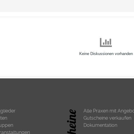
Keine Diskussionen vorhanden
tglieder
Alle Praxen mit Angeb
iten
Gutscheine verkaufen
uppen
Dokumentation
ranstaltungen