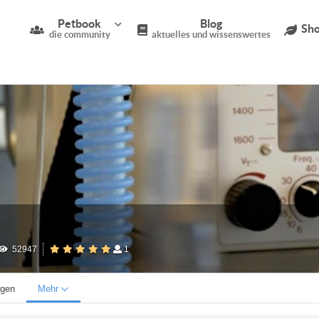
Petbook
Blog
Sho
die community
aktuelles und wissenswertes
52947
1
ngen
Mehr