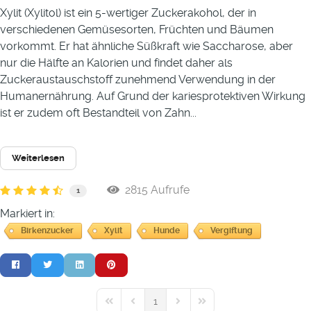
Xylit (Xylitol) ist ein 5-wertiger Zuckerakohol, der in
verschiedenen Gemüsesorten, Früchten und Bäumen
vorkommt. Er hat ähnliche Süßkraft wie Saccharose, aber
nur die Hälfte an Kalorien und findet daher als
Zuckeraustauschstoff zunehmend Verwendung in der
Humanernährung. Auf Grund der kariesprotektiven Wirkung
ist er zudem oft Bestandteil von Zahn...
Weiterlesen
2815 Aufrufe
1
Markiert in:
Birkenzucker
Xylit
Hunde
Vergiftung
1
First Page
Previous Page
Next Page
Last Page