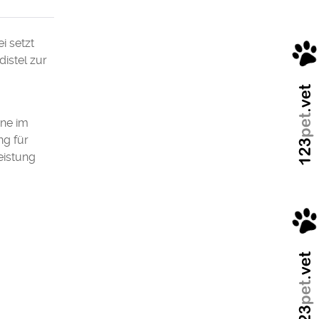
i setzt
istel zur
ine im
ng für
eistung