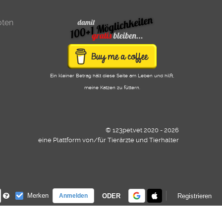
oten
Ein kleiner Betrag hält diese Seite am Leben und hilft,
meine Katzen zu füttern.
© 123pet.vet 2020 - 2026
eine Plattform von/für Tierärzte und Tierhalter
Merken
ODER
Registrieren
Anmelden