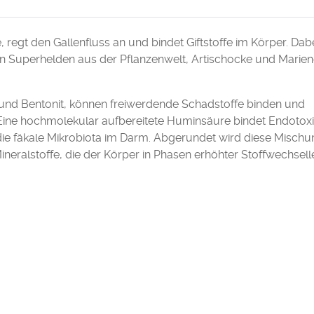
 regt den Gallenfluss an und bindet Giftstoffe im Körper. Dabe
 Superhelden aus der Pflanzenwelt, Artischocke und Mariend
t und Bentonit, können freiwerdende Schadstoffe binden und
Eine hochmolekular aufbereitete Huminsäure bindet Endotox
 die fäkale Mikrobiota im Darm. Abgerundet wird diese Mischu
neralstoffe, die der Körper in Phasen erhöhter Stoffwechsell