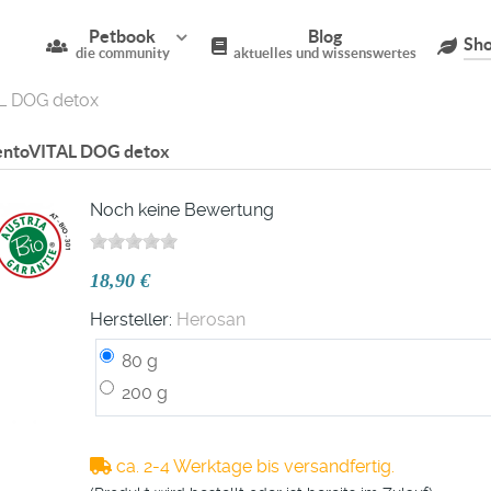
Petbook
Blog
Sho
die community
aktuelles und wissenswertes
L DOG detox
entoVITAL DOG detox
Noch keine Bewertung
18,90 €
Hersteller:
Herosan
80 g
200 g
ca. 2-4 Werktage bis versandfertig.