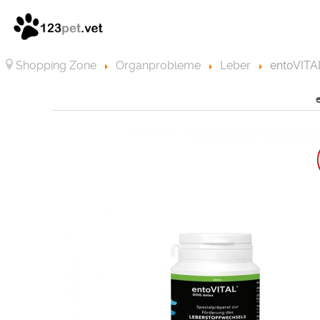
Shopping Zone
Organprobleme
Leber
entoVITA