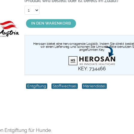
(Produkt wird bestellt oder ist bereits im Zulauf)
IN DEN WARENKORB
Herosan bietet eine hervorragende Logistik. Indem Sie direkt bestel
wir einen Lieferweg und schonen die Umwelt. Bitte benutzen S
angeführten Key.
KEY: 734466
Entgiftung
Stoffwechsel
Mariendistel
n Entgiftung für Hunde.