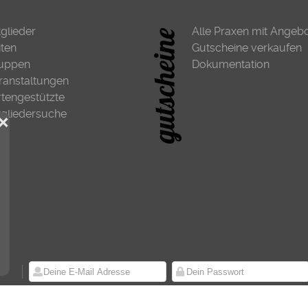
tglieder
Alle Praxen mit Angeb
iten
Gutscheine verkaufen
uppen
Dokumentation
ranstaltungen
rtengestützte
tgliedersuche
❌