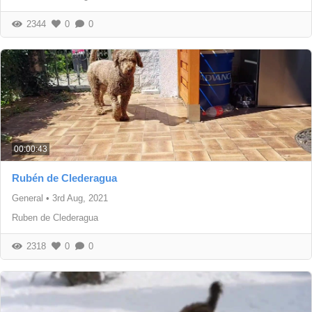
2344
0
0
00:00:43
Rubén de Clederagua
General
•
3rd Aug, 2021
Ruben de Clederagua
2318
0
0