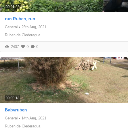
00:01:22
run Ruben, run
General
•
25th Aug, 2021
Ruben de Clederagua
2407
0
0
00:00:18
Babyruben
General
•
14th Aug, 2021
Ruben de Clederagua