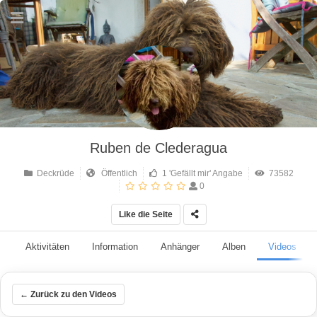
Ruben de Clederagua
Deckrüde
Öffentlich
1 'Gefällt mir' Angabe
73582
0
Like die Seite
Aktivitäten
Information
Anhänger
Alben
Videos
← Zurück zu den Videos