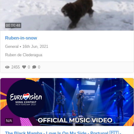
00:00:48
Ruben-in-snow
General
•
16th Jun, 2021
Ruben de Clederagua
2455
0
0
N/A
The Black Mamba - Love Is On My Side - Portugal 🇵🇹 -