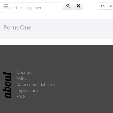
Teil des Titels eingeben
Anzeige
Porus One
Über uns
AGBs
Datenschutzrichtlinie
Impressum
FAQs