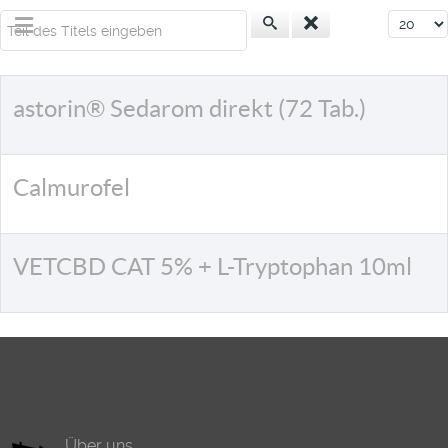
Teil des Titels eingeben
Anzeige
astorin® Sedarom direkt (72 Tab.)
Calmurofel
VETCBD CAT 5% + L-Tryptophan 10ml
Über uns