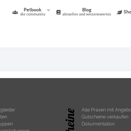
Petbook
Blog
Sho
die community
aktuelles und wissenswertes
tglieder
Alle Praxen mit Angeb
iten
Gutscheine verkaufen
uppen
Dokumentation
ranstaltungen