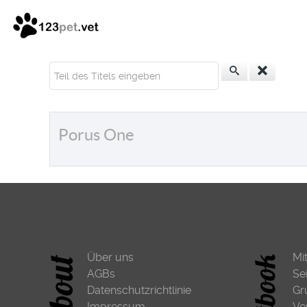
Teil des Titels eingeben
Porus One
Über uns
Mi
AGBs
Se
Datenschutzrichtlinie
Gr
Impressum
Ve