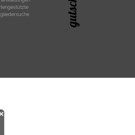
rtengestützte
tgliedersuche
❌