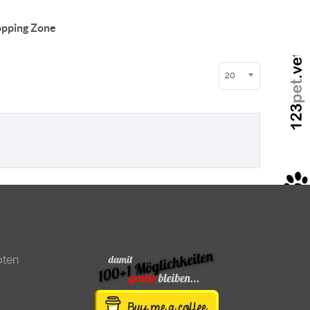
pping Zone
Anzeige #
20
oten