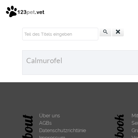
Teil des Titels eingeben
Calmurofel
Über uns
Mi
AGBs
Se
Datenschutzrichtlinie
Gr
Impressum
Ve