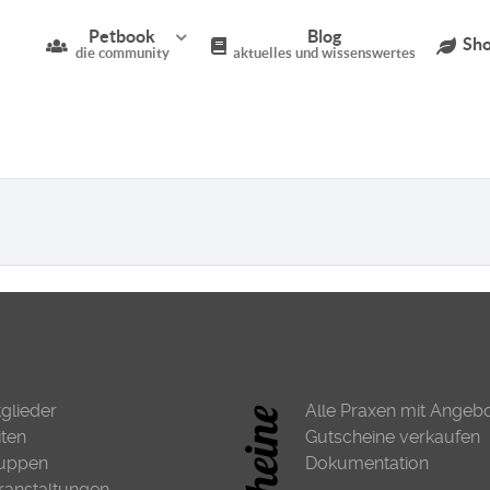
Petbook
Blog
Sho
die community
aktuelles und wissenswertes
tglieder
Alle Praxen mit Angeb
iten
Gutscheine verkaufen
uppen
Dokumentation
ranstaltungen