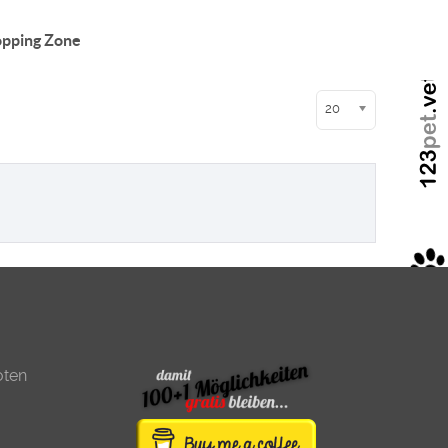
pping Zone
Anzeige #
20
oten