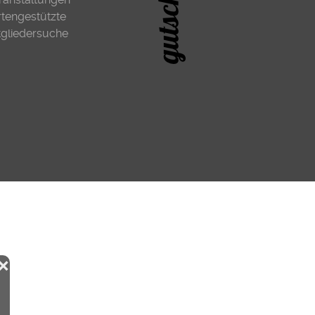
rtengestützte
tgliedersuche
❌