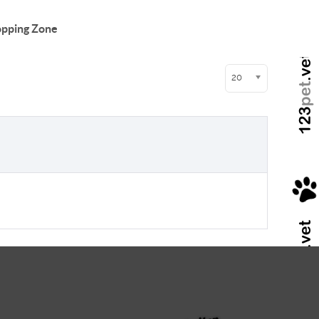
pping Zone
Anzeige #
20