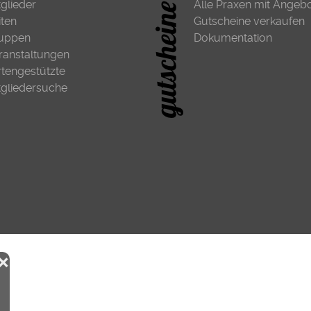
tglieder
Alle Praxen mit Angeb
iten
Gutscheine verkaufen
uppen
Dokumentation
ranstaltungen
rtengestützte
tgliedersuche
❌