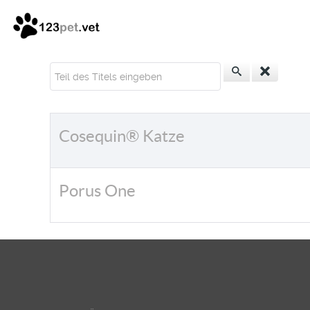
Teil des Titels eingeben
Cosequin® Katze
Porus One