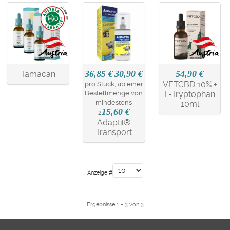
36,85 €
30,90 €
54,90 €
Tamacan
VETCBD 10% +
pro Stück, ab einer
Bestellmenge von
L-Tryptophan
mindestens
10ml
15,60 €
2
Adaptil®
Transport
Anzeige #
Ergebnisse 1 - 3 von 3